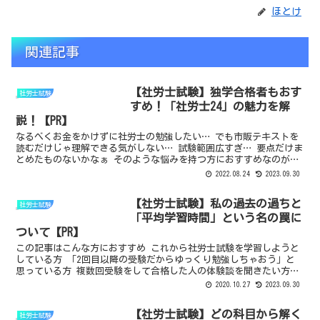
ほとけ
関連記事
【社労士試験】独学合格者もおす
社労士試験
すめ！「社労士24」の魅力を解
説！【PR】
なるべくお金をかけずに社労士の勉強したい… でも市販テキストを
読むだけじゃ理解できる気がしない… 試験範囲広すぎ… 要点だけま
とめたものないかなぁ そのような悩みを持つ方におすすめなのが
「社労士24」です。 社労士24の魅力 社労士試験の範...
2022.08.24
2023.09.30
【社労士試験】私の過去の過ちと
社労士試験
「平均学習時間」という名の罠に
ついて【PR】
この記事はこんな方におすすめ これから社労士試験を学習しようと
している方 「2回目以降の受験だからゆっくり勉強しちゃおう」と
思っている方 複数回受験をして合格した人の体験談を聞きたい方
今年も受けようと思ってるけど、前回よりは知識も付いてる...
2020.10.27
2023.09.30
【社労士試験】どの科目から解く
社労士試験