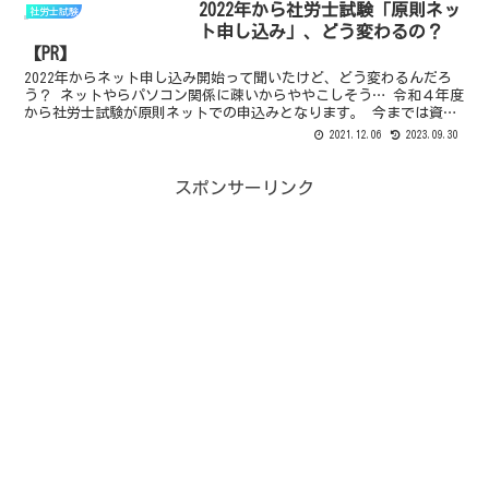
2022年から社労士試験「原則ネッ
社労士試験
ト申し込み」、どう変わるの？
【PR】
2022年からネット申し込み開始って聞いたけど、どう変わるんだろ
う？ ネットやらパソコン関係に疎いからややこしそう… 令和４年度
から社労士試験が原則ネットでの申込みとなります。 今までは資料
を取り寄せ、紙に記入し、わざわざ簡易書留で郵送して...
2021.12.06
2023.09.30
スポンサーリンク