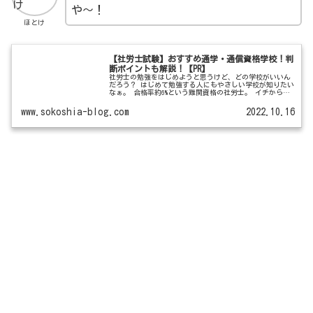
や～！
ほとけ
【社労士試験】おすすめ通学・通信資格学校！判
断ポイントも解説！【PR】
社労士の勉強をはじめようと思うけど、どの学校がいいん
だろう？ はじめて勉強する人にもやさしい学校が知りたい
なぁ。 合格率約6%という難関資格の社労士。 イチから自
分で学習を始めるのは労力もかかりますし、途中で心が折
れてしまいそうで不安ですよ...
www.sokoshia-blog.com
2022.10.16