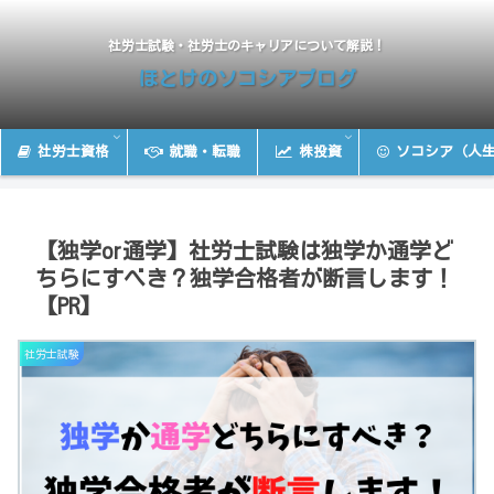
社労士試験・社労士のキャリアについて解説！
ほとけのソコシアブログ
社労士資格
就職・転職
株投資
ソコシア（人
【独学or通学】社労士試験は独学か通学ど
ちらにすべき？独学合格者が断言します！
【PR】
社労士試験