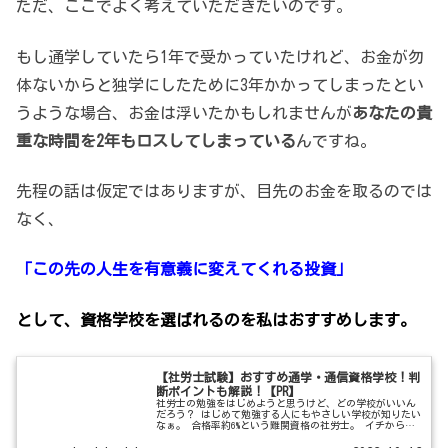
ただ、ここでよく考えていただきたいのです。
もし通学していたら1年で受かっていたけれど、お金が勿
体ないからと独学にしたために3年かかってしまったとい
うような場合、お金は浮いたかもしれませんが
あなたの貴
重な時間を2年もロスしてしまっている
んですね。
先程の話は仮定ではありますが、目先のお金を取るのでは
なく、
「この先の人生を有意義に変えてくれる投資」
として、資格学校を選ばれるのを私はおすすめします。
【社労士試験】おすすめ通学・通信資格学校！判
断ポイントも解説！【PR】
社労士の勉強をはじめようと思うけど、どの学校がいいん
だろう？ はじめて勉強する人にもやさしい学校が知りたい
なぁ。 合格率約6%という難関資格の社労士。 イチから自
分で学習を始めるのは労力もかかりますし、途中で心が折
れてしまいそうで不安ですよ...