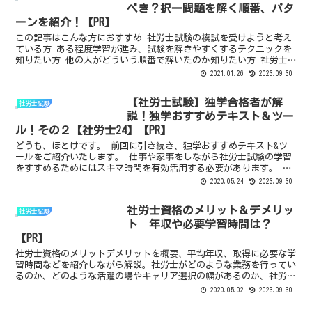
べき？択一問題を解く順番、パタ
ーンを紹介！【PR】
この記事はこんな方におすすめ 社労士試験の模試を受けようと考え
ている方 ある程度学習が進み、試験を解きやすくするテクニックを
知りたい方 他の人がどういう順番で解いたのか知りたい方 社労士
試験の科目って多いし、試験の時間も長いから集中力が途切...
2021.01.26
2023.09.30
【社労士試験】独学合格者が解
社労士試験
説！独学おすすめテキスト＆ツー
ル！その２【社労士24】【PR】
どうも、ほとけです。 前回に引き続き、独学おすすめテキスト&ツ
ールをご紹介いたします。 仕事や家事をしながら社労士試験の学習
をすすめるためにはスキマ時間を有効活用する必要があります。 今
回はまとまった時間が取れない方に特に有益なものになって...
2020.05.24
2023.09.30
社労士資格のメリット＆デメリッ
社労士試験
ト 年収や必要学習時間は？
【PR】
社労士資格のメリットデメリットを概要、平均年収、取得に必要な学
習時間などを紹介しながら解説。社労士がどのような業務を行ってい
るのか、どのような活躍の場やキャリア選択の幅があるのか、社労士
資格に興味をお持ちの方に最適な情報をお届けします。
2020.05.02
2023.09.30